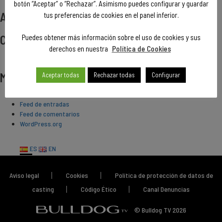
botón “Aceptar” o “Rechazar”. Asimismo puedes configurar y guardar
Archivos
tus preferencias de cookies en el panel inferior.
Categorías
Puedes obtener más información sobre el uso de cookies y sus
derechos en nuestra
Política de Cookies
No hay categorías
Meta
Aceptar todas
Rechazar todas
Configurar
Acceder
Feed de entradas
Feed de comentarios
WordPress.org
ES
EN
Aviso legal
Cookies
Política de protección de datos de
casting
Código Ético
Canal Denuncias
© Bulldog TV 2026