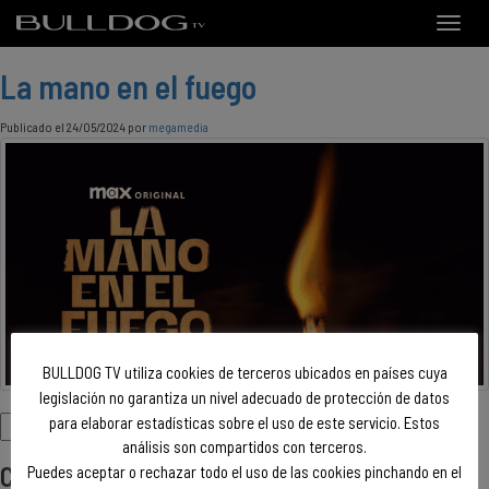
Toggle
naviga
La mano en el fuego
Publicado el 24/05/2024 por
megamedia
BULLDOG TV utiliza cookies de terceros ubicados en países cuya
legislación no garantiza un nivel adecuado de protección de datos
para elaborar estadísticas sobre el uso de este servicio. Estos
Buscar:
análisis son compartidos con terceros.
Comentarios recientes
Puedes aceptar o rechazar todo el uso de las cookies pinchando en el