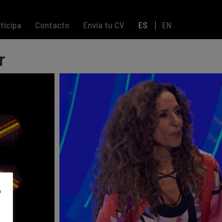
ticipa
Contacto
Envía tu CV
ES
EN
r
o
s